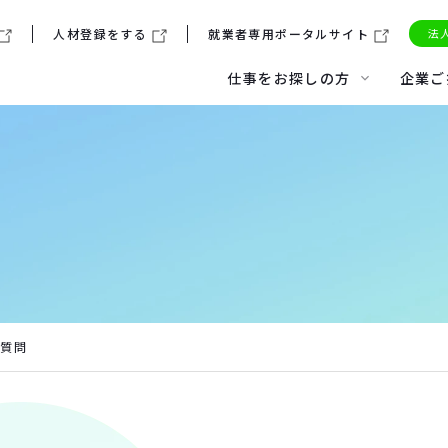
法
人材登録をする
就業者専用ポータルサイト
仕事をお探しの方
企業ご
初めて利用する方へ
人材派遣サービス
理念・ビジョン
採用メッセージ
福利厚生について
活用事例
本社アクセス
働く環境
紹介予定派遣サービス
社員インタビュー
派遣の仕組みを知る
代表あいさつ
キャリアカウンセリング
よくある質問
お知らせ
福利厚生
人材紹介サービス
日雇い派遣について
事業領域
社員紹介
数字で見るドム
障がい者人材紹介サービス
る質問